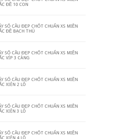
ẮC ĐỀ 10 CON
ẤY SỐ CẦU ĐẸP CHỐT CHUẨN XS MIỀN
ẮC ĐỀ BẠCH THỦ
ẤY SỐ CẦU ĐẸP CHỐT CHUẨN XS MIỀN
ẮC VÍP 3 CÀNG
ẤY SỐ CẦU ĐẸP CHỐT CHUẨN XS MIỀN
ẮC XIÊN 2 LÔ
ẤY SỐ CẦU ĐẸP CHỐT CHUẨN XS MIỀN
ẮC XIÊN 3 LÔ
ẤY SỐ CẦU ĐẸP CHỐT CHUẨN XS MIỀN
ẮC XIÊN 4 LÔ