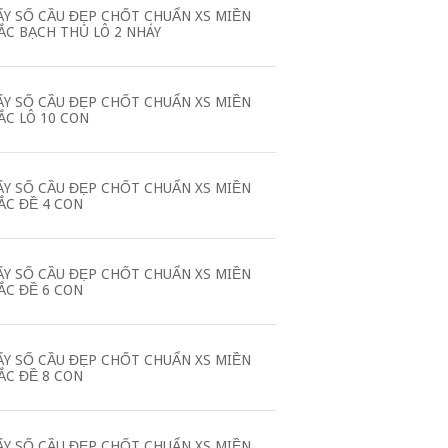
ẤY SỐ CẦU ĐẸP CHỐT CHUẨN XS MIỀN
ẮC BẠCH THỦ LÔ 2 NHÁY
ẤY SỐ CẦU ĐẸP CHỐT CHUẨN XS MIỀN
ẮC LÔ 10 CON
ẤY SỐ CẦU ĐẸP CHỐT CHUẨN XS MIỀN
ẮC ĐỀ 4 CON
ẤY SỐ CẦU ĐẸP CHỐT CHUẨN XS MIỀN
ẮC ĐỀ 6 CON
ẤY SỐ CẦU ĐẸP CHỐT CHUẨN XS MIỀN
ẮC ĐỀ 8 CON
ẤY SỐ CẦU ĐẸP CHỐT CHUẨN XS MIỀN