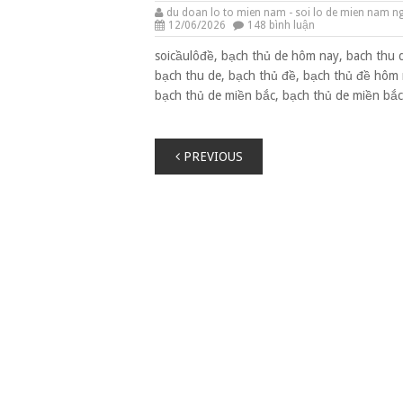
du doan lo to mien nam - soi lo de mien nam n
ở
12/06/2026
148 bình luận
lấy
số
soicầulôđề, bạch thủ de hôm nay, bach thu 
cầu
bạch thu de, bạch thủ đề, bạch thủ đề hôm 
đẹp
chốt
bạch thủ de miền bắc, bạch thủ de miền bắc
chuẩn
xs
miền
bắc
Điều
đề
PREVIOUS
4
con
hướng
bài
viết