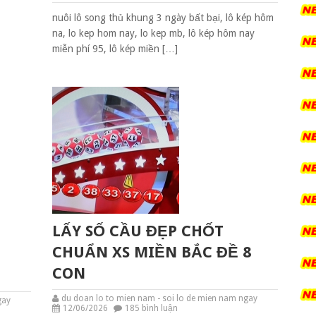
lấy
số
nuôi lô song thủ khung 3 ngày bất bại, lô kép hôm
cầu
na, lo kep hom nay, lo kep mb, lô kép hôm nay
đẹp
chốt
miễn phí 95, lô kép miền […]
chuẩn
xs
miền
bắc
lô
song
thủ
kép
LẤY SỐ CẦU ĐẸP CHỐT
CHUẨN XS MIỀN BẮC ĐỀ 8
CON
du doan lo to mien nam - soi lo de mien nam ngay
gay
ở
12/06/2026
185 bình luận