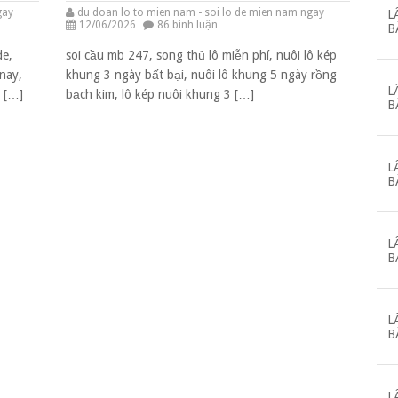
gay
du doan lo to mien nam - soi lo de mien nam ngay
L
ở
12/06/2026
86 bình luận
B
lấy
số
de,
soi cầu mb 247, song thủ lô miễn phí, nuôi lô kép
cầu
nay,
khung 3 ngày bất bại, nuôi lô khung 5 ngày rồng
đẹp
chốt
L
 […]
bạch kim, lô kép nuôi khung 3 […]
chuẩn
B
xs
miền
bắc
lô
bạch
L
thủ
B
kép
L
B
L
B
L