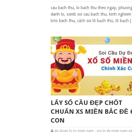
lấy
số
cau bach thu, lo bach thu theo ngay, phuon
cầu
danh lo, xsmb soi cau bach thu, kinh nghiem
đẹp
chốt
loto bach thu, cách soi lô bạch thủ, lô bạch 
chuẩn
xs
miền
bắc
đề
song
thủ
LẤY SỐ CẦU ĐẸP CHỐT
CHUẨN XS MIỀN BẮC ĐỀ 
CON
du doan lo to mien nam - soi lo de mien nam n