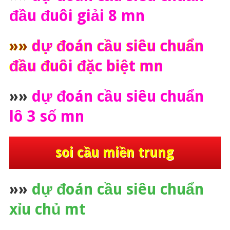
đầu đuôi giải 8 mn
»»
dự đoán cầu siêu chuẩn
đầu đuôi đặc biệt mn
»»
dự đoán cầu siêu chuẩn
lô 3 số mn
soi cầu miền trung
»»
dự đoán cầu siêu chuẩn
xỉu chủ mt