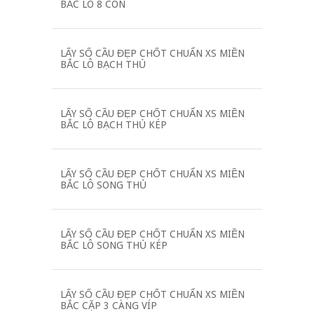
BẮC LÔ 8 CON
LẤY SỐ CẦU ĐẸP CHỐT CHUẨN XS MIỀN
BẮC LÔ BẠCH THỦ
LẤY SỐ CẦU ĐẸP CHỐT CHUẨN XS MIỀN
BẮC LÔ BẠCH THỦ KÉP
LẤY SỐ CẦU ĐẸP CHỐT CHUẨN XS MIỀN
BẮC LÔ SONG THỦ
LẤY SỐ CẦU ĐẸP CHỐT CHUẨN XS MIỀN
BẮC LÔ SONG THỦ KÉP
LẤY SỐ CẦU ĐẸP CHỐT CHUẨN XS MIỀN
BẮC CẶP 3 CÀNG VÍP