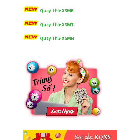
Quay thử XSMB
Quay thử XSMT
Quay thử XSMN