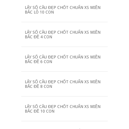
LẤY SỐ CẦU ĐẸP CHỐT CHUẨN XS MIỀN
BẮC LÔ 10 CON
LẤY SỐ CẦU ĐẸP CHỐT CHUẨN XS MIỀN
BẮC ĐỀ 4 CON
LẤY SỐ CẦU ĐẸP CHỐT CHUẨN XS MIỀN
BẮC ĐỀ 6 CON
LẤY SỐ CẦU ĐẸP CHỐT CHUẨN XS MIỀN
BẮC ĐỀ 8 CON
LẤY SỐ CẦU ĐẸP CHỐT CHUẨN XS MIỀN
BẮC ĐỀ 10 CON