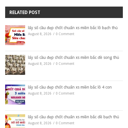
RELATED POST
lấy số cầu đẹp chốt chuẩn xs miền bắc lô bạch thủ
August 8, 2026
0 Comment
lấy số cầu đẹp chốt chuẩn xs miền bắc đề song thủ
August 8, 2026
0 Comment
lấy số cầu đẹp chốt chuẩn xs miền bắc lô 4 con
August 8, 2026
0 Comment
lấy số cầu đẹp chốt chuẩn xs miền bắc đề bạch thủ
August 8, 2026
0 Comment