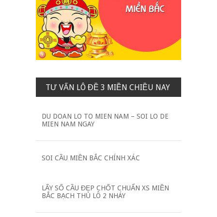
TƯ VẤN LÔ ĐỀ 3 MIỀN CHIỀU NAY
DU DOAN LO TO MIEN NAM – SOI LO DE
MIEN NAM NGAY
SOI CẦU MIỀN BẮC CHÍNH XÁC
LẤY SỐ CẦU ĐẸP CHỐT CHUẨN XS MIỀN
BẮC BẠCH THỦ LÔ 2 NHÁY