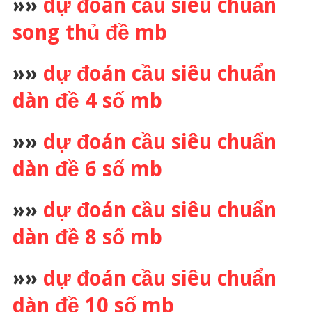
»»
dự đoán cầu siêu chuẩn
song thủ đề mb
»»
dự đoán cầu siêu chuẩn
dàn đề 4 số mb
»»
dự đoán cầu siêu chuẩn
dàn đề 6 số mb
»»
dự đoán cầu siêu chuẩn
dàn đề 8 số mb
»»
dự đoán cầu siêu chuẩn
dàn đề 10 số mb