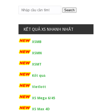
Search
KẾT QUẢ XS NHANH NHẤT
XSMB
XSMN
XSMT
Kết quả
Vietlott
XS Mega 6/45
XS Max 4D