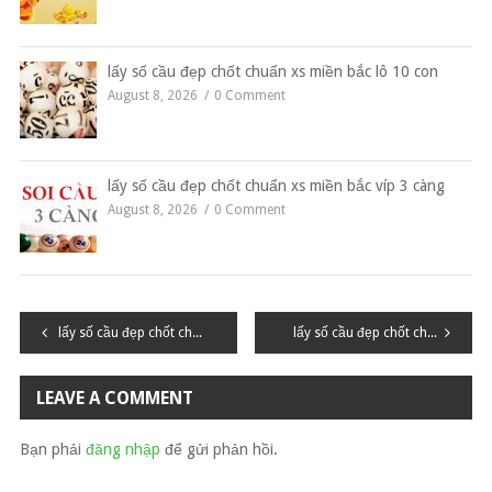
lấy số cầu đẹp chốt chuẩn xs miền bắc lô 10 con
August 8, 2026
0 Comment
lấy số cầu đẹp chốt chuẩn xs miền bắc víp 3 càng
August 8, 2026
0 Comment
Điều
lấy số cầu đẹp chốt chuẩn xs miền bắc đề 8 con
lấy số cầu đẹp chốt chuẩn xs miền bắc lô 6 con
hướng
LEAVE A COMMENT
bài
Bạn phải
đăng nhập
để gửi phản hồi.
viết