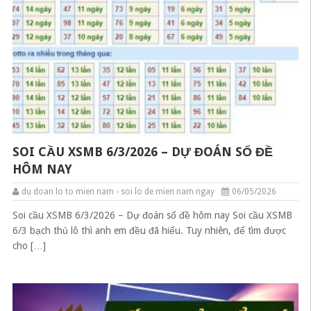
SOI CẦU XSMB 6/3/2026 – DỰ ĐOÁN SỐ ĐỀ
HÔM NAY
du doan lo to mien nam - soi lo de mien nam ngay
06/05/2026
Soi cầu XSMB 6/3/2026 – Dự đoán số đề hôm nay Soi cầu XSMB
6/3 bạch thủ lô thì anh em đều đã hiểu. Tuy nhiên, để tìm được
cho […]