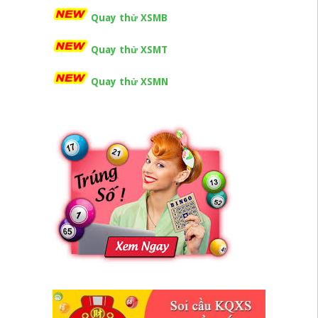
Quay thử XSMB
Quay thử XSMT
Quay thử XSMN