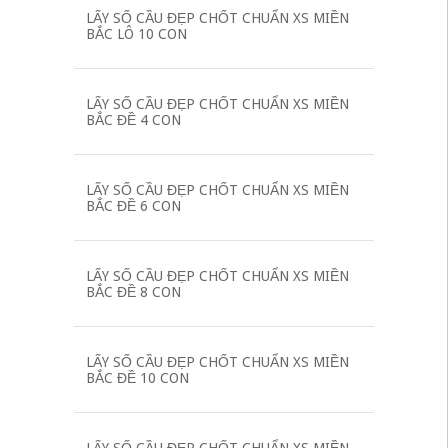
LẤY SỐ CẦU ĐẸP CHỐT CHUẨN XS MIỀN
BẮC LÔ 10 CON
LẤY SỐ CẦU ĐẸP CHỐT CHUẨN XS MIỀN
BẮC ĐỀ 4 CON
LẤY SỐ CẦU ĐẸP CHỐT CHUẨN XS MIỀN
BẮC ĐỀ 6 CON
LẤY SỐ CẦU ĐẸP CHỐT CHUẨN XS MIỀN
BẮC ĐỀ 8 CON
LẤY SỐ CẦU ĐẸP CHỐT CHUẨN XS MIỀN
BẮC ĐỀ 10 CON
LẤY SỐ CẦU ĐẸP CHỐT CHUẨN XS MIỀN