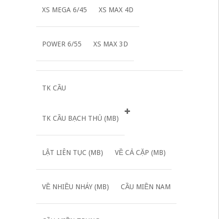
XS MEGA 6/45
XS MAX 4D
POWER 6/55
XS MAX 3D
TK CẦU
TK CẦU BẠCH THỦ (MB)
LẬT LIÊN TỤC (MB)
VỀ CẢ CẶP (MB)
VỀ NHIỀU NHÁY (MB)
CẦU MIỀN NAM