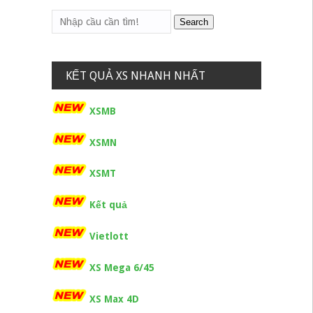
hướng
bài
Search
viết
KẾT QUẢ XS NHANH NHẤT
XSMB
XSMN
XSMT
Kết quả
Vietlott
XS Mega 6/45
XS Max 4D