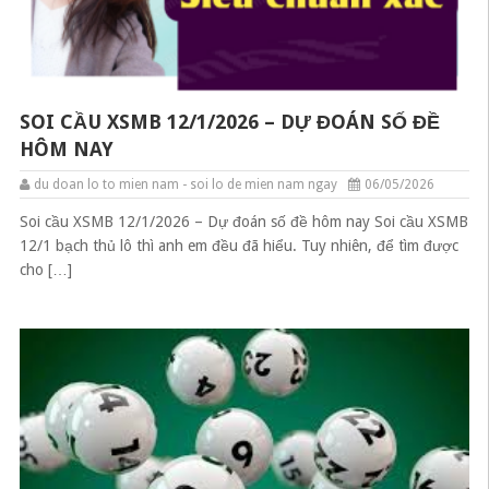
SOI CẦU XSMB 12/1/2026 – DỰ ĐOÁN SỐ ĐỀ
HÔM NAY
du doan lo to mien nam - soi lo de mien nam ngay
06/05/2026
Soi cầu XSMB 12/1/2026 – Dự đoán số đề hôm nay Soi cầu XSMB
12/1 bạch thủ lô thì anh em đều đã hiểu. Tuy nhiên, để tìm được
cho […]