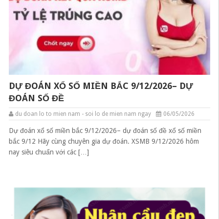
DỰ ĐOÁN XỔ SỐ MIỀN BẮC 9/12/2026– DỰ
ĐOÁN SỐ ĐỀ
du doan lo to mien nam - soi lo de mien nam ngay
06/05/2026
Dự đoán xổ số miền bắc 9/12/2026– dự đoán số đề xổ số miền
bắc 9/12 Hãy cùng chuyên gia dự đoán. XSMB 9/12/2026 hôm
nay siêu chuẩn với các […]