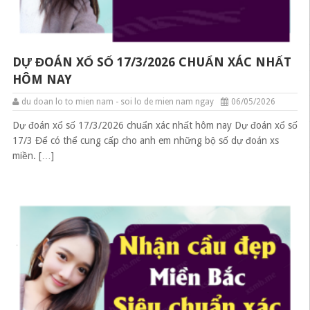
DỰ ĐOÁN XỔ SỐ 17/3/2026 CHUẨN XÁC NHẤT
HÔM NAY
du doan lo to mien nam - soi lo de mien nam ngay
06/05/2026
Dự đoán xổ số 17/3/2026 chuẩn xác nhất hôm nay Dự đoán xổ số
17/3 Để có thể cung cấp cho anh em những bộ số dự đoán xs
miền. […]