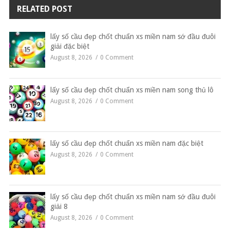
RELATED POST
lấy số cầu đẹp chốt chuẩn xs miền nam sớ đầu đuôi
giải đặc biệt
August 8, 2026
0 Comment
lấy số cầu đẹp chốt chuẩn xs miền nam song thủ lô
August 8, 2026
0 Comment
lấy số cầu đẹp chốt chuẩn xs miền nam đặc biệt
August 8, 2026
0 Comment
lấy số cầu đẹp chốt chuẩn xs miền nam sớ đầu đuôi
giải 8
August 8, 2026
0 Comment