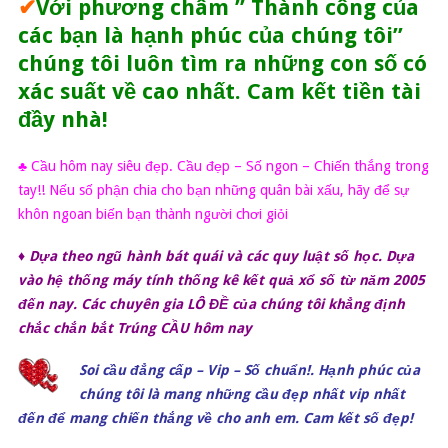
✔
Với phương châm ” Thành công của
các bạn là hạnh phúc của chúng tôi”
chúng tôi luôn tìm ra những con số có
xác suất về cao nhất. Cam kết tiền tài
đầy nhà!
♣ Cầu hôm nay siêu đẹp. Cầu đẹp – Số ngon – Chiến thắng trong
tay!! Nếu số phận chia cho bạn những quân bài xấu, hãy để sự
khôn ngoan biến bạn thành người chơi giỏi
♦ Dựa theo ngũ hành bát quái và các quy luật số học. Dựa
vào hệ thống máy tính thống kê kết quả xổ số từ năm 2005
đến nay. Các chuyên gia LÔ ĐỀ của chúng tôi khẳng định
chắc chắn bắt Trúng CẦU hôm nay
Soi cầu đẳng cấp – Vip – Số chuẩn!. Hạnh phúc của
chúng tôi là mang những cầu đẹp nhất vip nhất
đến để mang chiến thắng về cho anh em. Cam kết số đẹp!