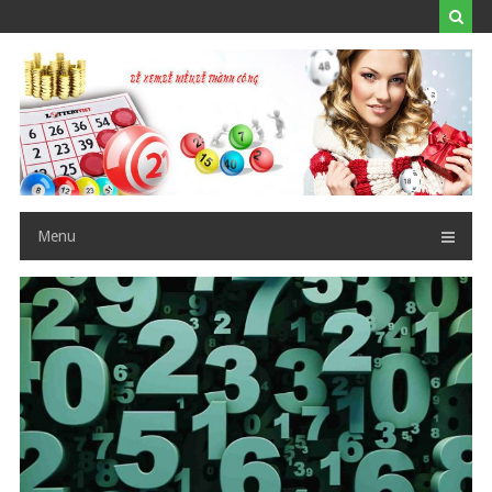
Skip
to
content
Menu