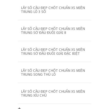
LẤY SỐ CẦU ĐẸP CHỐT CHUẨN XS MIỀN
TRUNG LÔ 3 SỐ
LẤY SỐ CẦU ĐẸP CHỐT CHUẨN XS MIỀN
TRUNG SỚ ĐẦU ĐUÔI GIẢI 8
LẤY SỐ CẦU ĐẸP CHỐT CHUẨN XS MIỀN
TRUNG SỚ ĐẦU ĐUÔI GIẢI ĐẶC BIỆT
LẤY SỐ CẦU ĐẸP CHỐT CHUẨN XS MIỀN
TRUNG SONG THỦ LÔ
LẤY SỐ CẦU ĐẸP CHỐT CHUẨN XS MIỀN
TRUNG XÍU CHỦ