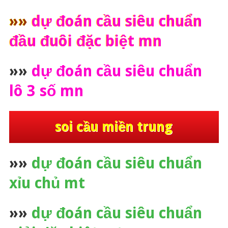
»»
dự đoán cầu siêu chuẩn
đầu đuôi đặc biệt mn
»»
dự đoán cầu siêu chuẩn
lô 3 số mn
soi cầu miền trung
»»
dự đoán cầu siêu chuẩn
xỉu chủ mt
»»
dự đoán cầu siêu chuẩn