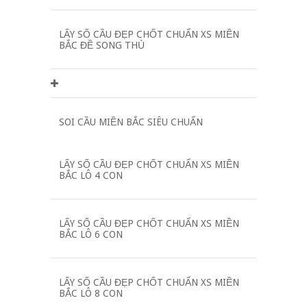
LẤY SỐ CẦU ĐẸP CHỐT CHUẨN XS MIỀN
BẮC ĐỀ SONG THỦ
SOI CẦU MIỀN BẮC SIÊU CHUẨN
LẤY SỐ CẦU ĐẸP CHỐT CHUẨN XS MIỀN
BẮC LÔ 4 CON
LẤY SỐ CẦU ĐẸP CHỐT CHUẨN XS MIỀN
BẮC LÔ 6 CON
LẤY SỐ CẦU ĐẸP CHỐT CHUẨN XS MIỀN
BẮC LÔ 8 CON