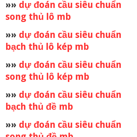
»»
dự đoán cầu siêu chuẩn
song thủ lô mb
»»
dự đoán cầu siêu chuẩn
bạch thủ lô kép mb
»»
dự đoán cầu siêu chuẩn
song thủ lô kép mb
»»
dự đoán cầu siêu chuẩn
bạch thủ đề mb
»»
dự đoán cầu siêu chuẩn
song thủ đề mb