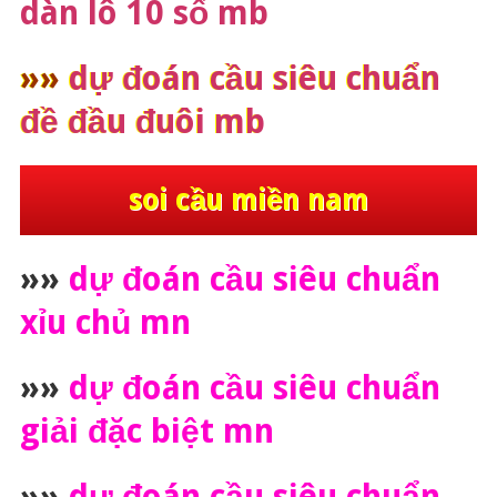
dàn lô 10 số mb
»»
dự đoán cầu siêu chuẩn
đề đầu đuôi mb
soi cầu miền nam
»»
dự đoán cầu siêu chuẩn
xỉu chủ mn
»»
dự đoán cầu siêu chuẩn
giải đặc biệt mn
»»
dự đoán cầu siêu chuẩn