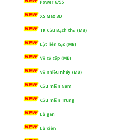
Power 6/55
XS Max 3D
TK Cầu Bạch thủ (MB)
Lật liên tục (MB)
Về cả cặp (MB)
Về nhiều nháy (MB)
Cầu miền Nam
Cầu miền Trung
Lô gan
Lô xiên