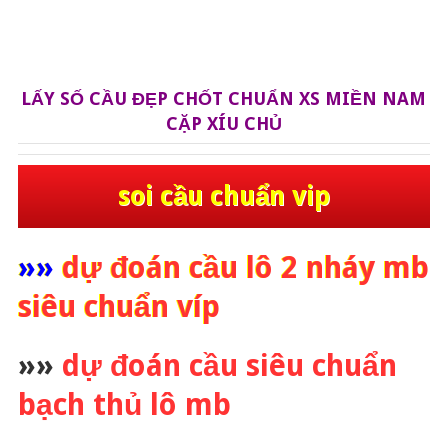
LẤY SỐ CẦU ĐẸP CHỐT CHUẨN XS MIỀN NAM
CẶP XÍU CHỦ
soi cầu chuẩn vip
»»
dự đoán cầu lô 2 nháy mb
siêu chuẩn víp
»»
dự đoán cầu siêu chuẩn
bạch thủ lô mb