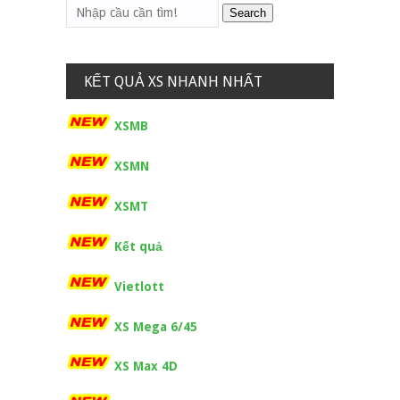
Search
KẾT QUẢ XS NHANH NHẤT
XSMB
XSMN
XSMT
Kết quả
Vietlott
XS Mega 6/45
XS Max 4D