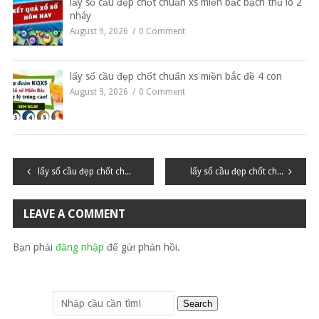
lấy số cầu đẹp chốt chuẩn xs miền bắc bạch thủ lô 2
nháy
August 9, 2026
0 Comment
lấy số cầu đẹp chốt chuẩn xs miền bắc đề 4 con
August 9, 2026
0 Comment
Điều
lấy số cầu đẹp chốt chuẩn xs miền bắc đề 4 con
lấy số cầu đẹp chốt chuẩn xs miền bắc bạch thủ lô 2 nháy
hướng
LEAVE A COMMENT
bài
Bạn phải
đăng nhập
để gửi phản hồi.
viết
Search