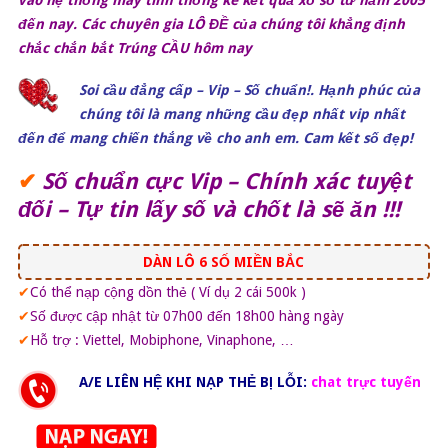
đến nay. Các chuyên gia LÔ ĐỀ của chúng tôi khẳng định
chắc chắn bắt Trúng CẦU hôm nay
Soi cầu đẳng cấp – Vip – Số chuẩn!. Hạnh phúc của
chúng tôi là mang những cầu đẹp nhất vip nhất
đến để mang chiến thắng về cho anh em. Cam kết số đẹp!
✔
Số chuẩn cực Vip – Chính xác tuyệt
đối – Tự tin lấy số và chốt là sẽ ăn !!!
DÀN LÔ 6 SỐ MIỀN BẮC
✔
Có thể nạp cộng dồn thẻ ( Ví dụ 2 cái 500k )
✔
Số được cập nhật từ 07h00 đến 18h00 hàng ngày
✔
Hỗ trợ : Viettel, Mobiphone, Vinaphone, …
A/E LIÊN HỆ KHI NẠP THẺ BỊ LỖI:
chat trực tuyến