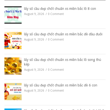
lấy số cầu đẹp chốt chuẩn xs miền bắc lô 8 con
August 9, 2026
0 Comment
lấy số cầu đẹp chốt chuẩn xs miền bắc đề đầu đuôi
August 9, 2026
0 Comment
lấy số cầu đẹp chốt chuẩn xs miền bắc lô song thủ
kép
August 9, 2026
0 Comment
lấy số cầu đẹp chốt chuẩn xs miền bắc đề 6 con
August 9, 2026
0 Comment