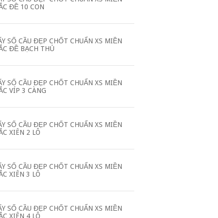
ẮC ĐỀ 10 CON
ẤY SỐ CẦU ĐẸP CHỐT CHUẨN XS MIỀN
ẮC ĐỀ BẠCH THỦ
ẤY SỐ CẦU ĐẸP CHỐT CHUẨN XS MIỀN
ẮC VÍP 3 CÀNG
ẤY SỐ CẦU ĐẸP CHỐT CHUẨN XS MIỀN
ẮC XIÊN 2 LÔ
ẤY SỐ CẦU ĐẸP CHỐT CHUẨN XS MIỀN
ẮC XIÊN 3 LÔ
ẤY SỐ CẦU ĐẸP CHỐT CHUẨN XS MIỀN
ẮC XIÊN 4 LÔ