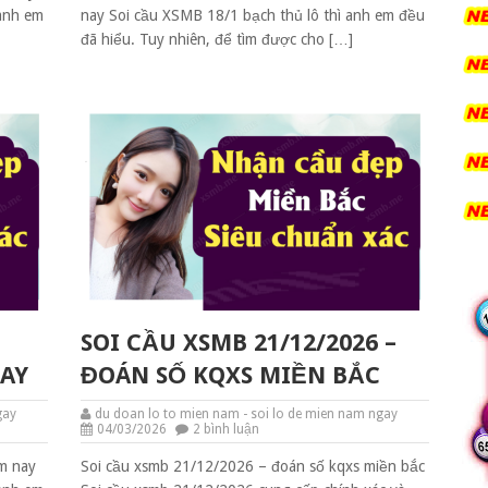
anh em
nay Soi cầu XSMB 18/1 bạch thủ lô thì anh em đều
18/1/2026
–
đã hiểu. Tuy nhiên, để tìm được cho […]
Dự
đoán
số
đề
hôm
nay
SOI CẦU XSMB 21/12/2026 –
AY
ĐOÁN SỐ KQXS MIỀN BẮC
gay
du doan lo to mien nam - soi lo de mien nam ngay
ở
04/03/2026
2 bình luận
Soi
cầu
m nay
Soi cầu xsmb 21/12/2026 – đoán số kqxs miền bắc
xsmb