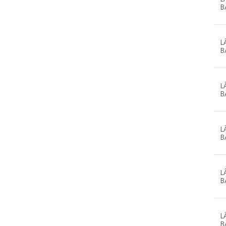
B
L
B
L
B
L
B
L
B
L
B