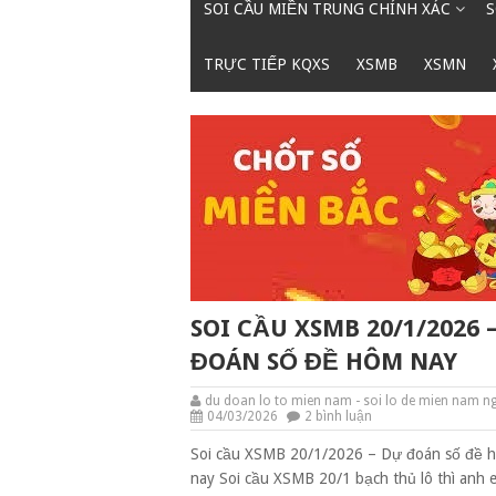
SOI CẦU MIỀN TRUNG CHÍNH XÁC
S
TRỰC TIẾP KQXS
XSMB
XSMN
SOI CẦU XSMB 20/1/2026 
ĐOÁN SỐ ĐỀ HÔM NAY
du doan lo to mien nam - soi lo de mien nam n
ở
04/03/2026
2 bình luận
Soi
cầu
Soi cầu XSMB 20/1/2026 – Dự đoán số đề 
XSMB
nay Soi cầu XSMB 20/1 bạch thủ lô thì anh
20/1/2026
–