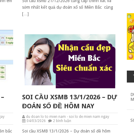
anh em
Soi cầu xsmb 21/12/2026 cung cấp chính xác và
21/12/2026
–
sớm nhất kết quả dự đoán xổ số Miền Bắc cùng
đoán
số
[…]
kqxs
miền
bắc
D
 –
SOI CẦU XSMB 13/1/2026 – DỰ
M
ĐOÁN SỐ ĐỀ HÔM NAY
gay
du doan lo to mien nam - soi lo de mien nam ngay
S
ở
04/03/2026
2 bình luận
Soi
cầu
ền bắc
Soi cầu XSMB 13/1/2026 – Dự đoán số đề hôm
XSMB