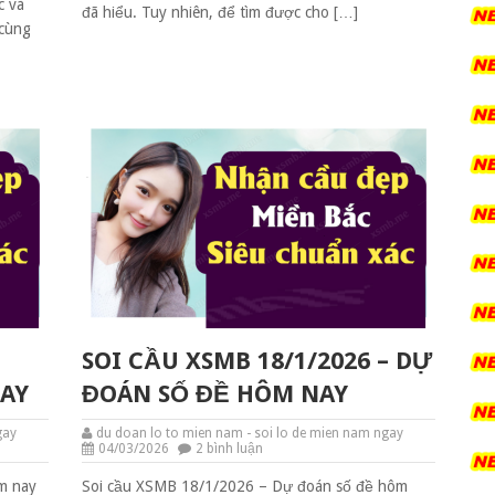
–
c và
đã hiểu. Tuy nhiên, để tìm được cho […]
Dự
 cùng
đoán
số
đề
hôm
nay
SOI CẦU XSMB 18/1/2026 – DỰ
AY
ĐOÁN SỐ ĐỀ HÔM NAY
gay
du doan lo to mien nam - soi lo de mien nam ngay
ở
04/03/2026
2 bình luận
Soi
cầu
m nay
Soi cầu XSMB 18/1/2026 – Dự đoán số đề hôm
XSMB