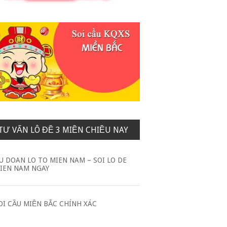
TƯ VẤN LÔ ĐỀ 3 MIỀN CHIỀU NAY
U DOAN LO TO MIEN NAM – SOI LO DE
IEN NAM NGAY
OI CẦU MIỀN BẮC CHÍNH XÁC