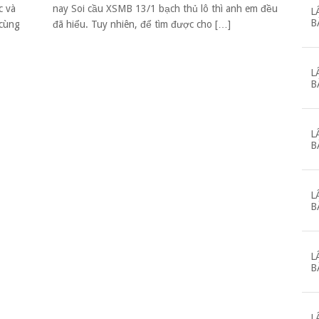
c và
nay Soi cầu XSMB 13/1 bạch thủ lô thì anh em đều
13/1/2026
L
–
B
 cùng
đã hiểu. Tuy nhiên, để tìm được cho […]
Dự
đoán
số
đề
hôm
L
nay
B
L
B
L
B
L
B
L