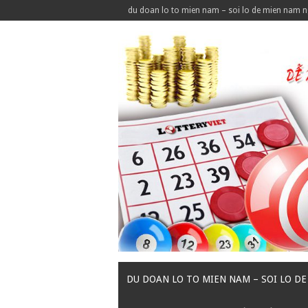
Skip
du doan lo to mien nam – soi lo de mien nam 
to
content
DU DOAN LO TO MIEN NAM – SOI LO D