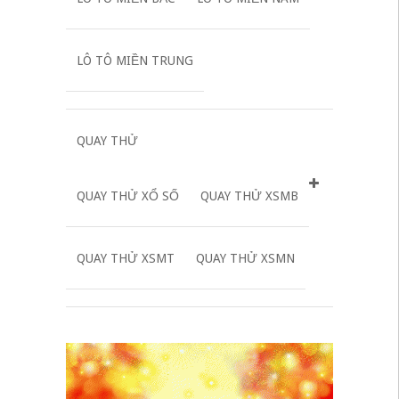
LÔ TÔ MIỀN TRUNG
QUAY THỬ
QUAY THỬ XỔ SỐ
QUAY THỬ XSMB
QUAY THỬ XSMT
QUAY THỬ XSMN