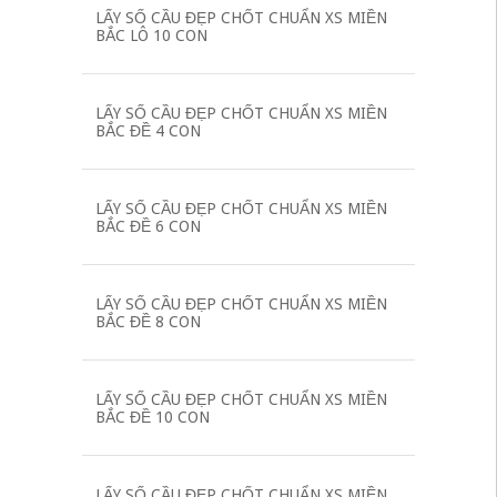
LẤY SỐ CẦU ĐẸP CHỐT CHUẨN XS MIỀN
BẮC LÔ 10 CON
LẤY SỐ CẦU ĐẸP CHỐT CHUẨN XS MIỀN
BẮC ĐỀ 4 CON
LẤY SỐ CẦU ĐẸP CHỐT CHUẨN XS MIỀN
BẮC ĐỀ 6 CON
LẤY SỐ CẦU ĐẸP CHỐT CHUẨN XS MIỀN
BẮC ĐỀ 8 CON
LẤY SỐ CẦU ĐẸP CHỐT CHUẨN XS MIỀN
BẮC ĐỀ 10 CON
LẤY SỐ CẦU ĐẸP CHỐT CHUẨN XS MIỀN