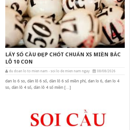
LẤY SỐ CẦU ĐẸP CHỐT CHUẨN XS MIỀN BẮC
LÔ 10 CON
du doan lo to mien nam - soi lo de mien nam ngay
08/08/2026
dan lo 6 so, dàn lô 6 số, dàn lô 6 số miền phí, dan lo 6, dan lo 4
so, dàn lô 4 số, dàn lô 4 số miền […]