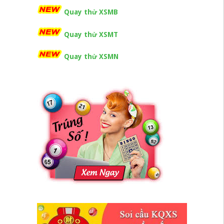
Quay thử XSMB
Quay thử XSMT
Quay thử XSMN