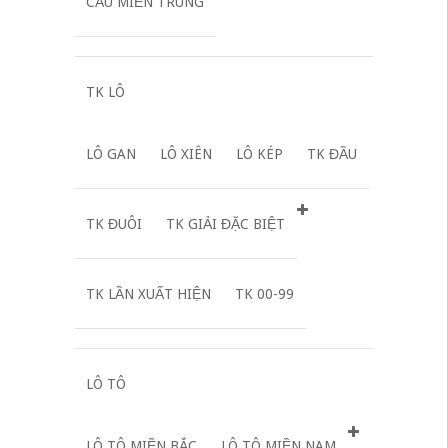
CẦU MIỀN TRUNG
TK LÔ
LÔ GAN
LÔ XIÊN
LÔ KÉP
TK ĐẦU
TK ĐUÔI
TK GIẢI ĐẶC BIỆT
TK LẦN XUẤT HIỆN
TK 00-99
LÔ TÔ
LÔ TÔ MIỀN BẮC
LÔ TÔ MIỀN NAM