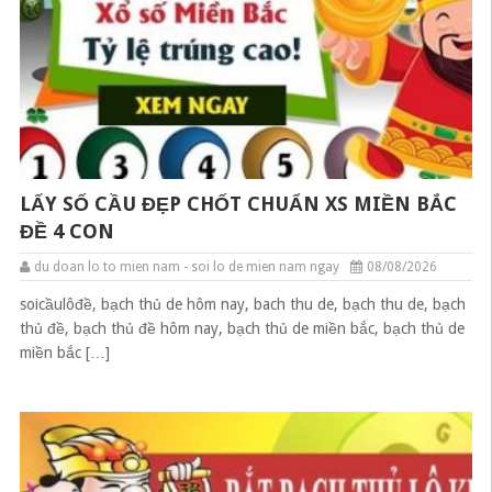
LẤY SỐ CẦU ĐẸP CHỐT CHUẨN XS MIỀN BẮC
ĐỀ 4 CON
du doan lo to mien nam - soi lo de mien nam ngay
08/08/2026
soicầulôđề, bạch thủ de hôm nay, bach thu de, bạch thu de, bạch
thủ đề, bạch thủ đề hôm nay, bạch thủ de miền bắc, bạch thủ de
miền bắc […]