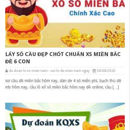
LẤY SỐ CẦU ĐẸP CHỐT CHUẨN XS MIỀN BẮC
ĐỀ 6 CON
du doan lo to mien nam - soi lo de mien nam ngay
08/08/2026
soi cầu đề miền bắc hôm nay, dàn de 4 số miễn phí, bạch thủ đề
mb hôm nay, cầu lô xổ số miền bắc hôm nay đề online, cầu […]