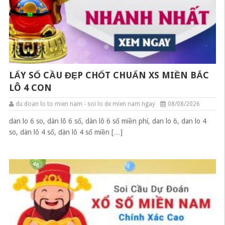
LẤY SỐ CẦU ĐẸP CHỐT CHUẨN XS MIỀN BẮC
LÔ 4 CON
du doan lo to mien nam - soi lo de mien nam ngay
08/08/2026
dan lo 6 so, dàn lô 6 số, dàn lô 6 số miền phí, dan lo 6, dan lo 4
so, dàn lô 4 số, dàn lô 4 số miền […]