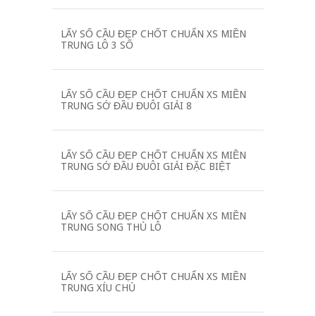
LẤY SỐ CẦU ĐẸP CHỐT CHUẨN XS MIỀN
TRUNG LÔ 3 SỐ
LẤY SỐ CẦU ĐẸP CHỐT CHUẨN XS MIỀN
TRUNG SỚ ĐẦU ĐUÔI GIẢI 8
LẤY SỐ CẦU ĐẸP CHỐT CHUẨN XS MIỀN
TRUNG SỚ ĐẦU ĐUÔI GIẢI ĐẶC BIỆT
LẤY SỐ CẦU ĐẸP CHỐT CHUẨN XS MIỀN
TRUNG SONG THỦ LÔ
LẤY SỐ CẦU ĐẸP CHỐT CHUẨN XS MIỀN
TRUNG XÍU CHỦ