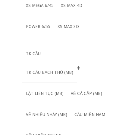
XS MEGA 6/45
XS MAX 4D
POWER 6/55
XS MAX 3D
TK CẦU
TK CẦU BẠCH THỦ (MB)
LẬT LIÊN TỤC (MB)
VỀ CẢ CẶP (MB)
VỀ NHIỀU NHÁY (MB)
CẦU MIỀN NAM