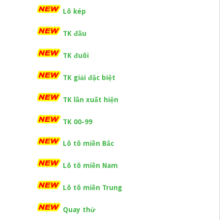
Lô kép
TK đầu
TK đuôi
TK giải đặc biệt
TK lần xuất hiện
TK 00-99
Lô tô miền Bắc
Lô tô miền Nam
Lô tô miền Trung
Quay thử