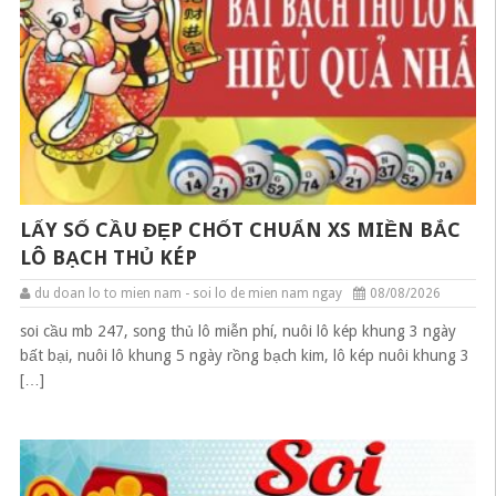
LẤY SỐ CẦU ĐẸP CHỐT CHUẨN XS MIỀN BẮC
LÔ BẠCH THỦ KÉP
du doan lo to mien nam - soi lo de mien nam ngay
08/08/2026
soi cầu mb 247, song thủ lô miễn phí, nuôi lô kép khung 3 ngày
bất bại, nuôi lô khung 5 ngày rồng bạch kim, lô kép nuôi khung 3
[…]