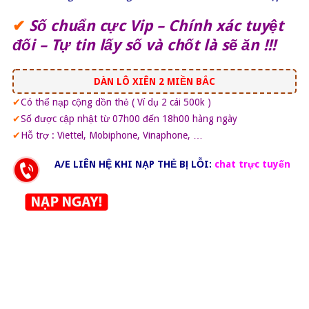
✔
Số chuẩn cực Vip – Chính xác tuyệt
đối – Tự tin lấy số và chốt là sẽ ăn !!!
DÀN LÔ XIÊN 2 MIỀN BẮC
✔
Có thể nạp cộng dồn thẻ ( Ví dụ 2 cái 500k )
✔
Số được cập nhật từ 07h00 đến 18h00 hàng ngày
✔
Hỗ trợ : Viettel, Mobiphone, Vinaphone, …
A/E LIÊN HỆ KHI NẠP THẺ BỊ LỖI:
chat trực tuyến