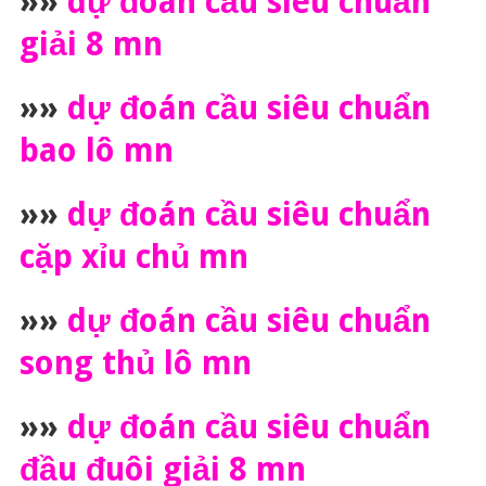
»»
dự đoán cầu siêu chuẩn
giải 8 mn
»»
dự đoán cầu siêu chuẩn
bao lô mn
»»
dự đoán cầu siêu chuẩn
cặp xỉu chủ mn
»»
dự đoán cầu siêu chuẩn
song thủ lô mn
»»
dự đoán cầu siêu chuẩn
đầu đuôi giải 8 mn