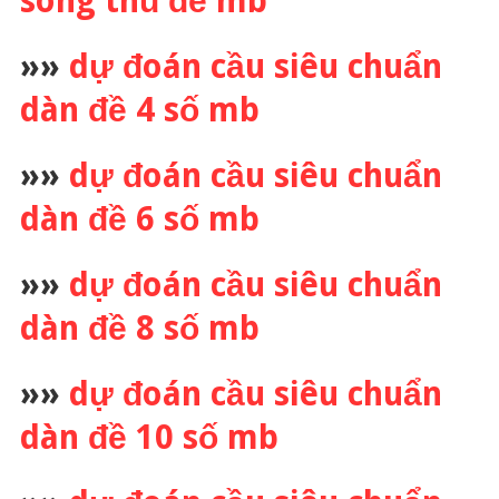
song thủ đề mb
»»
dự đoán cầu siêu chuẩn
dàn đề 4 số mb
»»
dự đoán cầu siêu chuẩn
dàn đề 6 số mb
»»
dự đoán cầu siêu chuẩn
dàn đề 8 số mb
»»
dự đoán cầu siêu chuẩn
dàn đề 10 số mb