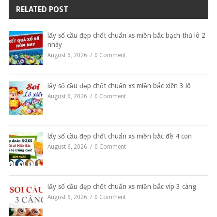
RELATED POST
lấy số cầu đẹp chốt chuẩn xs miền bắc bạch thủ lô 2
nháy
August 6, 2026
0 Comment
lấy số cầu đẹp chốt chuẩn xs miền bắc xiên 3 lô
August 6, 2026
0 Comment
lấy số cầu đẹp chốt chuẩn xs miền bắc đề 4 con
August 6, 2026
0 Comment
lấy số cầu đẹp chốt chuẩn xs miền bắc víp 3 càng
August 6, 2026
0 Comment