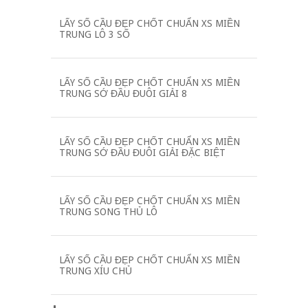
LẤY SỐ CẦU ĐẸP CHỐT CHUẨN XS MIỀN
TRUNG LÔ 3 SỐ
LẤY SỐ CẦU ĐẸP CHỐT CHUẨN XS MIỀN
TRUNG SỚ ĐẦU ĐUÔI GIẢI 8
LẤY SỐ CẦU ĐẸP CHỐT CHUẨN XS MIỀN
TRUNG SỚ ĐẦU ĐUÔI GIẢI ĐẶC BIỆT
LẤY SỐ CẦU ĐẸP CHỐT CHUẨN XS MIỀN
TRUNG SONG THỦ LÔ
LẤY SỐ CẦU ĐẸP CHỐT CHUẨN XS MIỀN
TRUNG XÍU CHỦ