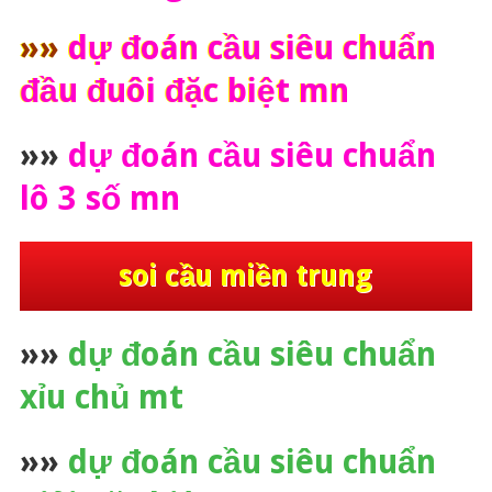
»»
dự đoán cầu siêu chuẩn
đầu đuôi đặc biệt mn
»»
dự đoán cầu siêu chuẩn
lô 3 số mn
soi cầu miền trung
»»
dự đoán cầu siêu chuẩn
xỉu chủ mt
»»
dự đoán cầu siêu chuẩn