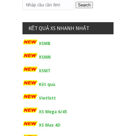
Search
KẾT QUẢ XS NHANH NHẤT
XSMB
XSMN
XSMT
Kết quả
Vietlott
XS Mega 6/45
XS Max 4D