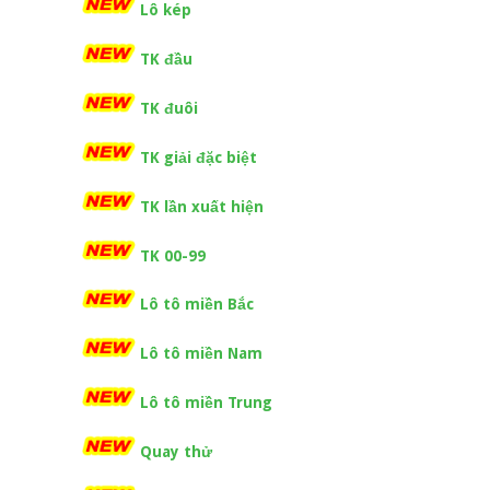
Lô kép
TK đầu
TK đuôi
TK giải đặc biệt
TK lần xuất hiện
TK 00-99
Lô tô miền Bắc
Lô tô miền Nam
Lô tô miền Trung
Quay thử