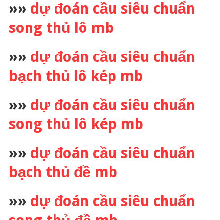
»»
dự đoán cầu siêu chuẩn
song thủ lô mb
»»
dự đoán cầu siêu chuẩn
bạch thủ lô kép mb
»»
dự đoán cầu siêu chuẩn
song thủ lô kép mb
»»
dự đoán cầu siêu chuẩn
bạch thủ đề mb
»»
dự đoán cầu siêu chuẩn