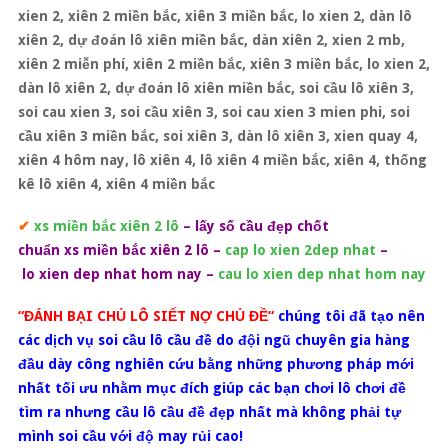
xien 2, xiên 2 miền bắc, xiên 3 miền bắc, lo xien 2, dàn lô
xiên 2, dự đoán lô xiên miền bắc, dàn xiên 2, xien 2 mb,
xiên 2 miễn phí, xiên 2 miền bắc, xiên 3 miền bắc, lo xien 2,
dàn lô xiên 2, dự đoán lô xiên miền bắc, soi cầu lô xiên 3,
soi cau xien 3, soi cầu xiên 3, soi cau xien 3 mien phi, soi
cầu xiên 3 miền bắc, soi xiên 3, dàn lô xiên 3, xien quay 4,
xiên 4 hôm nay, lô xiên 4, lô xiên 4 miền bắc, xiên 4, thống
kê lô xiên 4, xiên 4 miền bắc
✔
xs miền bắc xiên 2 lô
– lấy số cầu đẹp chốt
chuẩn xs miền bắc xiên 2 lô –
cap lo xien 2dep nhat
–
lo xien dep nhat hom nay –
cau lo xien dep nhat hom nay
“ĐÁNH BẠI CHỦ LÔ SIẾT NỢ CHỦ ĐỀ“
chúng tôi đã tạo nên
các dịch vụ soi cầu lô cầu đề do đội ngũ chuyên gia hàng
đầu dày công nghiên cứu bằng những phương pháp mới
nhất tối ưu nhằm mục đích giúp các bạn chơi lô chơi đề
tìm ra nhưng cầu lô cầu đề đẹp nhất mà không phải tự
mình soi cầu với độ may rủi cao!