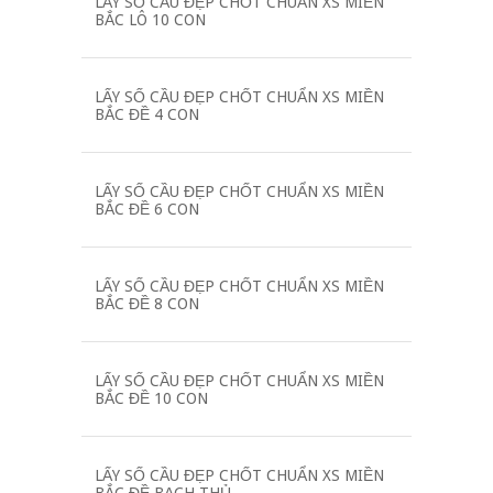
LẤY SỐ CẦU ĐẸP CHỐT CHUẨN XS MIỀN
BẮC LÔ 10 CON
LẤY SỐ CẦU ĐẸP CHỐT CHUẨN XS MIỀN
BẮC ĐỀ 4 CON
LẤY SỐ CẦU ĐẸP CHỐT CHUẨN XS MIỀN
BẮC ĐỀ 6 CON
LẤY SỐ CẦU ĐẸP CHỐT CHUẨN XS MIỀN
BẮC ĐỀ 8 CON
LẤY SỐ CẦU ĐẸP CHỐT CHUẨN XS MIỀN
BẮC ĐỀ 10 CON
LẤY SỐ CẦU ĐẸP CHỐT CHUẨN XS MIỀN