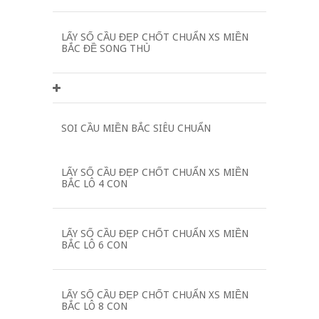
LẤY SỐ CẦU ĐẸP CHỐT CHUẨN XS MIỀN
BẮC ĐỀ SONG THỦ
SOI CẦU MIỀN BẮC SIÊU CHUẨN
LẤY SỐ CẦU ĐẸP CHỐT CHUẨN XS MIỀN
BẮC LÔ 4 CON
LẤY SỐ CẦU ĐẸP CHỐT CHUẨN XS MIỀN
BẮC LÔ 6 CON
LẤY SỐ CẦU ĐẸP CHỐT CHUẨN XS MIỀN
BẮC LÔ 8 CON