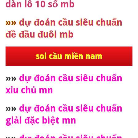
dàn lô 10 số mb
»»
dự đoán cầu siêu chuẩn
đề đầu đuôi mb
soi cầu miền nam
»»
dự đoán cầu siêu chuẩn
xỉu chủ mn
»»
dự đoán cầu siêu chuẩn
giải đặc biệt mn