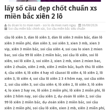
lấy số cầu đẹp chốt chuẩn xs
miền bắc xiên 2 lô
du doan lo to mien nam - soi lo de mien nam ngay
06/08/2026
Soi cầu miền bắc chính xác
,
Soi cầu miền bắc siêu chuẩn
cầu lô xiên 3, dàn lô xiên 3, dàn lô xiên 3 miền bắc, dàn lô
xiên 3 miễn phí, dàn xiên 3, soi xiên 3, xien 3 mb, xien 3
vip, xiên 3 miền bắc, soi cầu xiên 4, soi cau lo xien 2 mien
bac, soi cầu 99 lô xiên 2 miền bắc, soi cầu lô xiên, soi lô
xiên, soi lô xiên 2, soi xiên 2, xien 2 mb, xien 2 mien bac,
xiên 2 chuẩn, xiên 2 mb, xiên 2 miền bắc, bạch thủ lô xiên
4, cầu xiên 4, lô xiên 4 hay về cầusoi lô xiên 4, lô xiên 2, lô
xiên 3, lô xiên 4, soi cầu lô xiên 2 3 4 hôm nay, soi cầu xiên
2, soi cầu xiên 3, soi cầu xiên 4, lô xiên 2, lô xiên 3, lô xiên
4, lo xien 2 hay ve, lô xiên 2 miền phí, lô xiên 2 miễn phí, lô
xiên 2 hôm nay, soi cầu xiên 2, dự đoán lô xiên 2, soi cầu
99 lô xiên 2 miền bắc, dự đoán xiên 2 miền bắc, soi cầu
xiên 2 miền phí, soi cầu lô xiên, xien 2 mb, xiên 2 miễn phí,